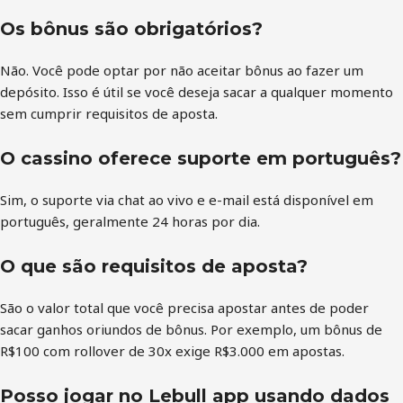
Os bônus são obrigatórios?
Não. Você pode optar por não aceitar bônus ao fazer um
depósito. Isso é útil se você deseja sacar a qualquer momento
sem cumprir requisitos de aposta.
O cassino oferece suporte em português?
Sim, o suporte via chat ao vivo e e-mail está disponível em
português, geralmente 24 horas por dia.
O que são requisitos de aposta?
São o valor total que você precisa apostar antes de poder
sacar ganhos oriundos de bônus. Por exemplo, um bônus de
R$100 com rollover de 30x exige R$3.000 em apostas.
Posso jogar no Lebull app usando dados