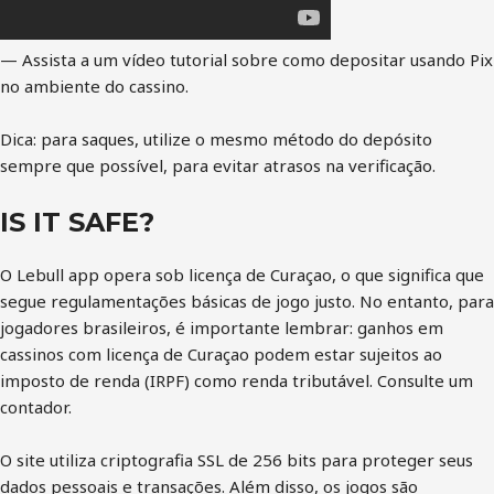
— Assista a um vídeo tutorial sobre como depositar usando Pix
no ambiente do cassino.
Dica: para saques, utilize o mesmo método do depósito
sempre que possível, para evitar atrasos na verificação.
IS IT SAFE?
O Lebull app opera sob licença de Curaçao, o que significa que
segue regulamentações básicas de jogo justo. No entanto, para
jogadores brasileiros, é importante lembrar: ganhos em
cassinos com licença de Curaçao podem estar sujeitos ao
imposto de renda (IRPF) como renda tributável. Consulte um
contador.
O site utiliza criptografia SSL de 256 bits para proteger seus
dados pessoais e transações. Além disso, os jogos são