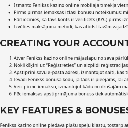
Izmanto Fenikss kazino online mobilajā tīmekļa vietn
Pirms pirmās iemaksas izlasi bonusu noteikumus: mi
Pārliecinies, ka tavs konts ir verificēts (KYC) pirms 
Izvēlies maksājuma metodi, kas atbilst tavām vajadz
CREATING YOUR ACCOUN
Atver Fenikss kazino online mājaslapu no sava pārlū
Noklikšķini uz “Reģistrēties” un aizpildi reģistrāci
Apstiprini savu e-pasta adresi, izmantojot saiti, kas t
Ievadi Fenikss bonusa kodu, ja tāds ir pieejams, lai 
Veic pirmo iemaksu, izmantojot kādu no drošajām ma
Pēc iemaksas apstiprinājuma bonuss tiek automātiski 
KEY FEATURES & BONUSE
Fenikss kazino online piedāvā plašu spēļu klāstu, tostarp 