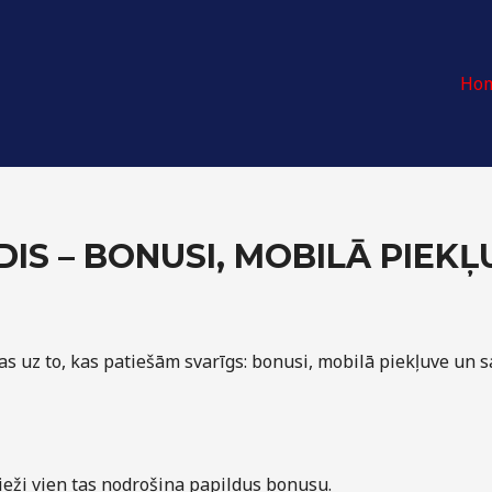
Ho
DIS – BONUSI, MOBILĀ PIEK
s uz to, kas patiešām svarīgs: bonusi, mobilā piekļuve un s
ieži vien tas nodrošina papildus bonusu.