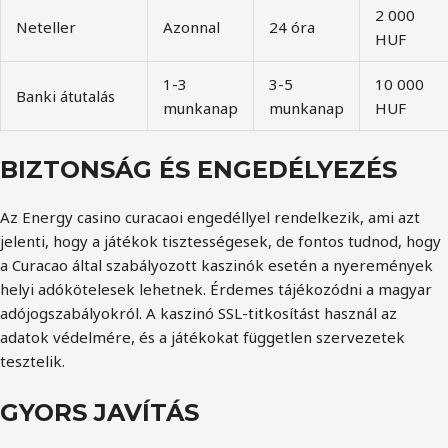
2 000
Neteller
Azonnal
24 óra
HUF
1-3
3-5
10 000
Banki átutalás
munkanap
munkanap
HUF
BIZTONSÁG ÉS ENGEDÉLYEZÉS
Az Energy casino curacaoi engedéllyel rendelkezik, ami azt
jelenti, hogy a játékok tisztességesek, de fontos tudnod, hogy
a Curacao által szabályozott kaszinók esetén a nyeremények
helyi adókötelesek lehetnek. Érdemes tájékozódni a magyar
adójogszabályokról. A kaszinó SSL-titkosítást használ az
adatok védelmére, és a játékokat független szervezetek
tesztelik.
GYORS JAVÍTÁS