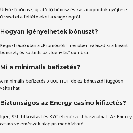
Üdvözlőbónusz, újratöltő bónusz és kaszinópontok gyűjtése.
Olvasd el a feltételeket a wageringről.
Hogyan igényelhetek bónuszt?
Regisztráció után a „Promóciók” menüben válaszd ki a kívánt
bónuszt, és kattints az „Igénylés” gombra.
Mi a minimális befizetés?
A minimális befizetés 3 000 HUF, de ez bónusztól függően
változhat.
Biztonságos az Energy casino kifizetés?
Igen, SSL-titkosítást és KYC-ellenőrzést használnak. Az Energy
casino vélemények alapján megbízható.